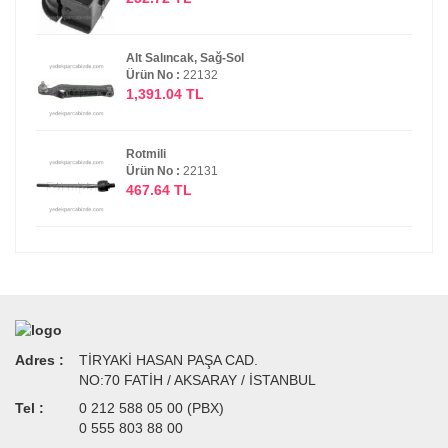
Alt Salıncak, Sağ-Sol
Ürün No :
22132
1,391.04 TL
Rotmili
Ürün No :
22131
467.64 TL
Adres :
TİRYAKİ HASAN PAŞA CAD.
NO:70 FATİH / AKSARAY / İSTANBUL
Tel :
0 212 588 05 00 (PBX)
0 555 803 88 00