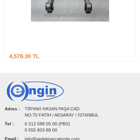
4,578.30 TL
Adres :
TİRYAKİ HASAN PAŞA CAD.
NO:70 FATİH / AKSARAY / İSTANBUL
Tel :
0 212 588 05 00 (PBX)
0 555 803 88 00
Email :
info@yedekparcabizde.com