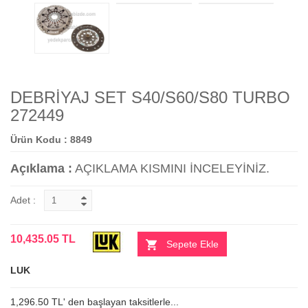
DEBRİYAJ SET S40/S60/S80 TURBO
272449
Ürün Kodu : 8849
Açıklama :
AÇIKLAMA KISMINI İNCELEYİNİZ.
Adet :
10,435.05 TL
Sepete Ekle
LUK
1,296.50 TL' den başlayan taksitlerle...